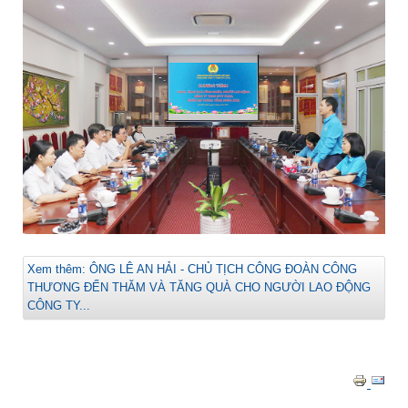
Xem thêm: ÔNG LÊ AN HẢI - CHỦ TỊCH CÔNG ĐOÀN CÔNG
THƯƠNG ĐẾN THĂM VÀ TĂNG QUÀ CHO NGƯỜI LAO ĐỘNG
CÔNG TY...