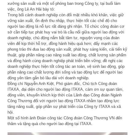
xưởng sản xuất và một số phòng ban trong Công ty, tại buổi làm
việc, ông Lê An Hải bày tỏ:
Trong bối cảnh doanh nghiệp còn đối mặt nhiều khó khăn, việc giữ
vững sản xuất, ổn định thu nhập, thực hiện tốt các chế độ cho
người lao động là nỗ lực rất đáng ghi nhận. Tổ chức công đoàn cơ
sở cần tiếp tục phát huy vai trò là cầu nối giữa người lao động với
doanh nghiệp, chủ động nắm bắt tâm tư, nguyện vọng của đoàn
viên để kịp thời hỗ trợ, đồng hành hiệu quả hơn; đẩy mạnh các
phong trào thi đua lao động sản xuất, phát huy sáng kiến, cải tiến kỹ
thuật, góp phần nâng cao năng suất lao động, chất lượng sản phẩm
và đồng hành cùng doanh nghiệp phát triển bền vững; đề nghị các
doanh nghiệp thực hiện tốt công tác an toàn, vệ sinh lao động, góp
phần nâng cao chất lượng đời sống và tạo động lực để người lao
động yên tâm gắn bó lâu dài với doanh nghiệp.
Đồng chí Nguyễn Anh Kiệt, Phó giám đốc, Chủ tịch Công đoàn
ITAXA, đại diện cho người lao động ITAXA, cám ơn sự quan tâm,
động viên, khuyến khích kịp thời của Lãnh đạo Công đoàn Ngành
Công Thương đối với người lao động ITAXA nhằm tạo động lực
tăng năng suất, góp phần sự phát triển của Công ty ITAXA và xã
hội.
Một số hình ảnh Đoàn công tác Công đoàn Công Thương VN đến
thăm và tặng quà cho người lao động tại ITAXA.