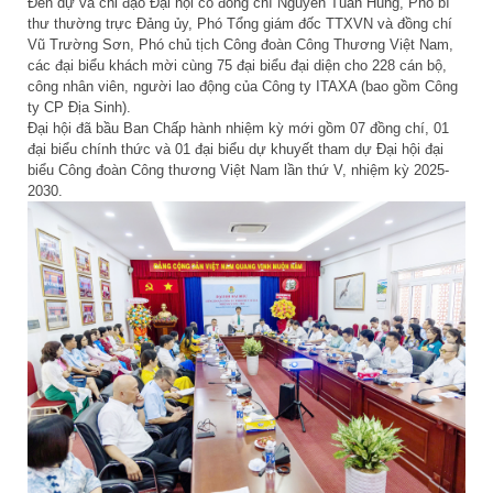
Đến dự và chỉ đạo Đại hội có đồng chí Nguyễn Tuấn Hùng, Phó bí
thư thường trực Đảng ủy, Phó Tổng giám đốc TTXVN và đồng chí
Vũ Trường Sơn, Phó chủ tịch Công đoàn Công Thương Việt Nam,
các đại biểu khách mời cùng 75 đại biểu đại diện cho 228 cán bộ,
công nhân viên, người lao động của Công ty ITAXA (bao gồm Công
ty CP Địa Sinh).
Đại hội đã bầu Ban Chấp hành nhiệm kỳ mới gồm 07 đồng chí, 01
đại biểu chính thức và 01 đại biểu dự khuyết tham dự Đại hội đại
biểu Công đoàn Công thương Việt Nam lần thứ V, nhiệm kỳ 2025-
2030.