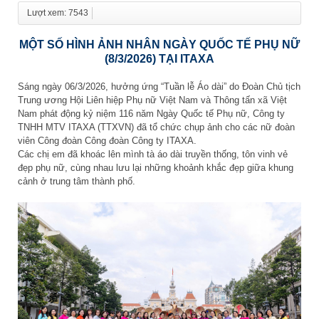
Lượt xem: 7543
MỘT SỐ HÌNH ẢNH NHÂN NGÀY QUỐC TẾ PHỤ NỮ
(8/3/2026) TẠI ITAXA
Sáng ngày 06/3/2026, hưởng ứng “Tuần lễ Áo dài” do Đoàn Chủ tịch
Trung ương Hội Liên hiệp Phụ nữ Việt Nam và Thông tấn xã Việt
Nam phát động kỷ niệm 116 năm Ngày Quốc tế Phụ nữ, Công ty
TNHH MTV ITAXA (TTXVN) đã tổ chức chụp ảnh cho các nữ đoàn
viên Công đoàn Công đoàn Công ty ITAXA.
Các chị em đã khoác lên mình tà áo dài truyền thống, tôn vinh vẻ
đẹp phụ nữ, cùng nhau lưu lại những khoảnh khắc đẹp giữa khung
cảnh ở trung tâm thành phố.