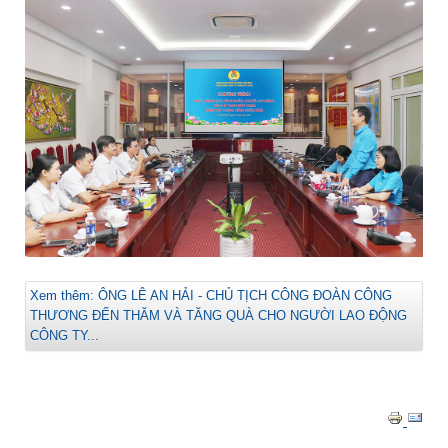
Xem thêm: ÔNG LÊ AN HẢI - CHỦ TỊCH CÔNG ĐOÀN CÔNG
THƯƠNG ĐẾN THĂM VÀ TĂNG QUÀ CHO NGƯỜI LAO ĐỘNG
CÔNG TY...