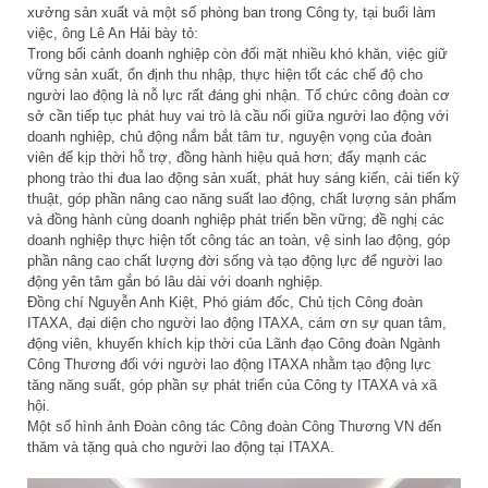
xưởng sản xuất và một số phòng ban trong Công ty, tại buổi làm
việc, ông Lê An Hải bày tỏ:
Trong bối cảnh doanh nghiệp còn đối mặt nhiều khó khăn, việc giữ
vững sản xuất, ổn định thu nhập, thực hiện tốt các chế độ cho
người lao động là nỗ lực rất đáng ghi nhận. Tổ chức công đoàn cơ
sở cần tiếp tục phát huy vai trò là cầu nối giữa người lao động với
doanh nghiệp, chủ động nắm bắt tâm tư, nguyện vọng của đoàn
viên để kịp thời hỗ trợ, đồng hành hiệu quả hơn; đẩy mạnh các
phong trào thi đua lao động sản xuất, phát huy sáng kiến, cải tiến kỹ
thuật, góp phần nâng cao năng suất lao động, chất lượng sản phẩm
và đồng hành cùng doanh nghiệp phát triển bền vững; đề nghị các
doanh nghiệp thực hiện tốt công tác an toàn, vệ sinh lao động, góp
phần nâng cao chất lượng đời sống và tạo động lực để người lao
động yên tâm gắn bó lâu dài với doanh nghiệp.
Đồng chí Nguyễn Anh Kiệt, Phó giám đốc, Chủ tịch Công đoàn
ITAXA, đại diện cho người lao động ITAXA, cám ơn sự quan tâm,
động viên, khuyến khích kịp thời của Lãnh đạo Công đoàn Ngành
Công Thương đối với người lao động ITAXA nhằm tạo động lực
tăng năng suất, góp phần sự phát triển của Công ty ITAXA và xã
hội.
Một số hình ảnh Đoàn công tác Công đoàn Công Thương VN đến
thăm và tặng quà cho người lao động tại ITAXA.