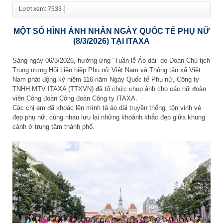
Lượt xem: 7533
MỘT SỐ HÌNH ẢNH NHÂN NGÀY QUỐC TẾ PHỤ NỮ
(8/3/2026) TẠI ITAXA
Sáng ngày 06/3/2026, hưởng ứng “Tuần lễ Áo dài” do Đoàn Chủ tịch
Trung ương Hội Liên hiệp Phụ nữ Việt Nam và Thông tấn xã Việt
Nam phát động kỷ niệm 116 năm Ngày Quốc tế Phụ nữ, Công ty
TNHH MTV ITAXA (TTXVN) đã tổ chức chụp ảnh cho các nữ đoàn
viên Công đoàn Công đoàn Công ty ITAXA.
Các chị em đã khoác lên mình tà áo dài truyền thống, tôn vinh vẻ
đẹp phụ nữ, cùng nhau lưu lại những khoảnh khắc đẹp giữa khung
cảnh ở trung tâm thành phố.