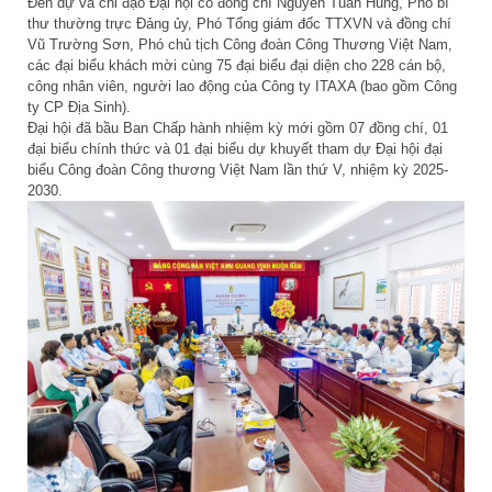
Đến dự và chỉ đạo Đại hội có đồng chí Nguyễn Tuấn Hùng, Phó bí
thư thường trực Đảng ủy, Phó Tổng giám đốc TTXVN và đồng chí
Vũ Trường Sơn, Phó chủ tịch Công đoàn Công Thương Việt Nam,
các đại biểu khách mời cùng 75 đại biểu đại diện cho 228 cán bộ,
công nhân viên, người lao động của Công ty ITAXA (bao gồm Công
ty CP Địa Sinh).
Đại hội đã bầu Ban Chấp hành nhiệm kỳ mới gồm 07 đồng chí, 01
đại biểu chính thức và 01 đại biểu dự khuyết tham dự Đại hội đại
biểu Công đoàn Công thương Việt Nam lần thứ V, nhiệm kỳ 2025-
2030.